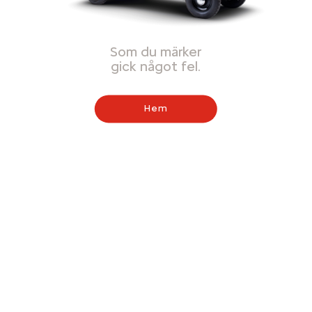
Som du märker
gick något fel.
Hem