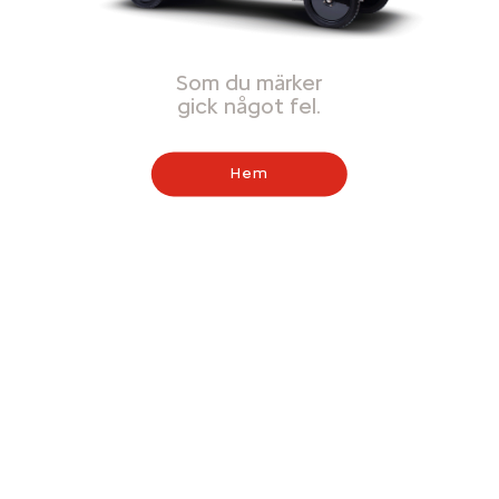
Som du märker
gick något fel.
Hem