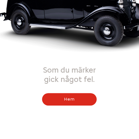
Som du märker
gick något fel.
Hem