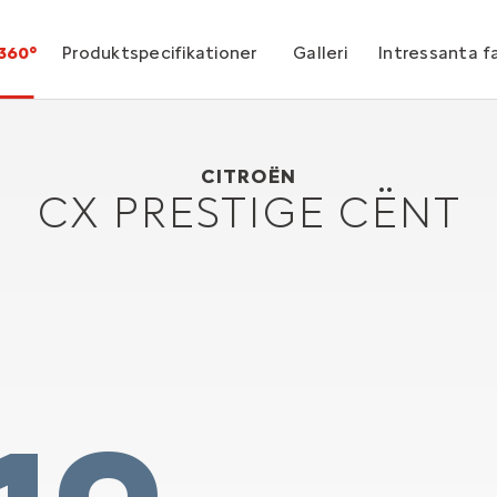
360°
Produktspecifikationer
Galleri
Intressanta f
Citroën CX PRESTIGE CËNT
1978
CITROËN
CX PRESTIGE CËNT