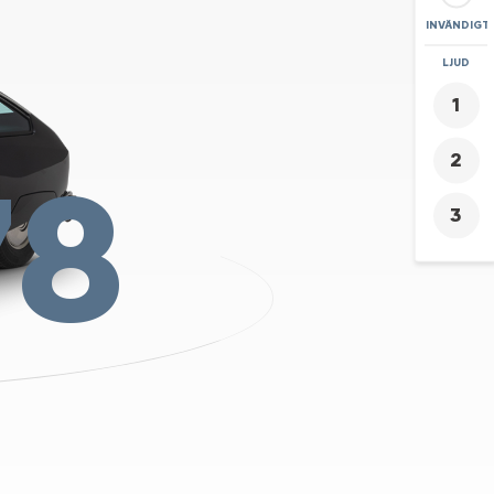
INVÄNDIGT
ZOOMA
LJUD
+
-
78