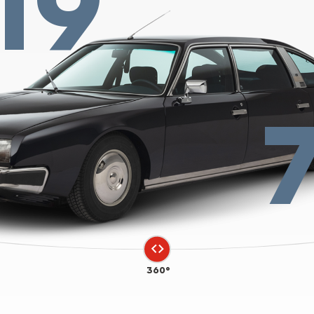
19
360°