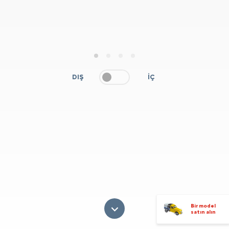
1
2
3
4
DIŞ
İÇ
Bir model
satın alın