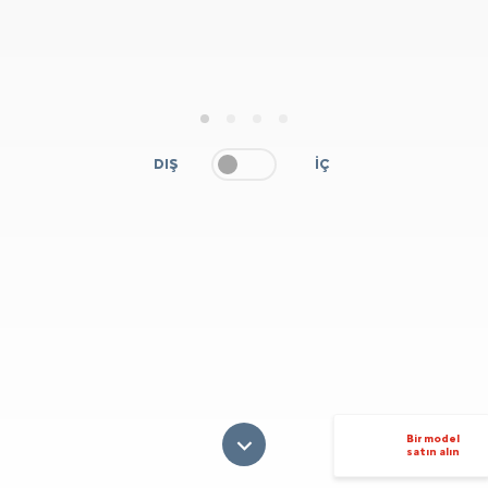
1
2
3
4
DIŞ
İÇ
Bir model
satın alın