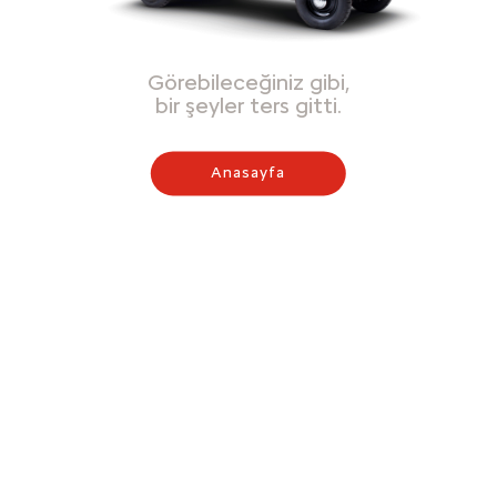
Görebileceğiniz gibi,
bir şeyler ters gitti.
Anasayfa