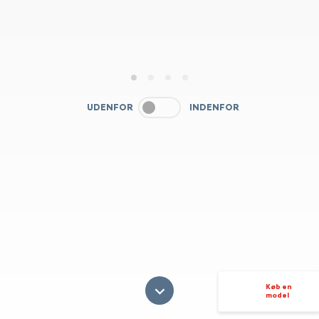
1
2
3
4
UDENFOR
INDENFOR
Køb en
model