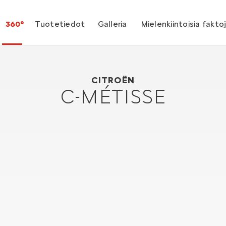
360°
Tuotetiedot
Galleria
Mielenkiintoisia fakto
Citroën C-Métisse
2006
CITROËN
C-MÉTISSE