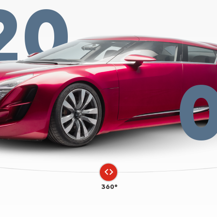
20
360°