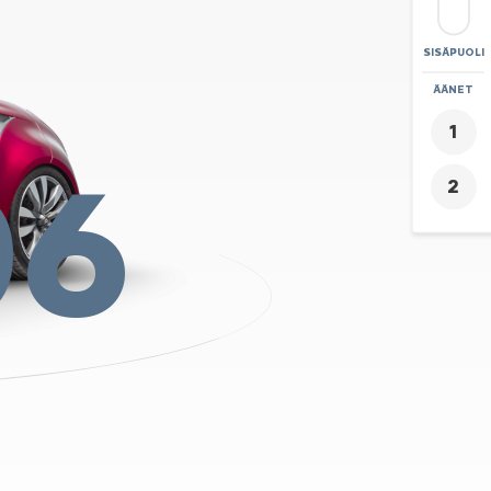
SISÄPUOLI
ZOOMAA
ÄÄNET
+
06
-