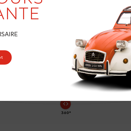
ANTE
RSAIRE
ot
360°