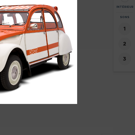
INTÉRIEUR
ZOOM
SONS
+
18
-