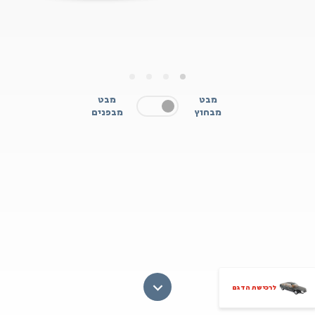
4
3
2
1
מבט
מבט
מבחוץ
מבפנים
לרכישת הדגם