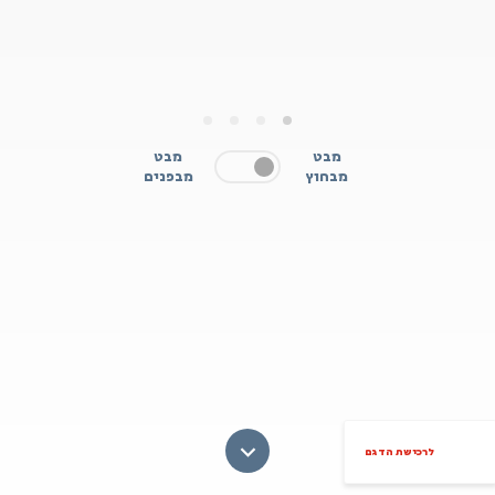
4
3
2
1
מבט
מבט
מבחוץ
מבפנים
לרכישת הדגם