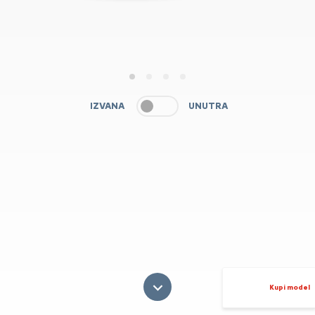
1
2
3
4
IZVANA
UNUTRA
Kupi model