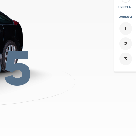
UNUTRA
POVEĆAJ
ZVUKOVI
+
-
05