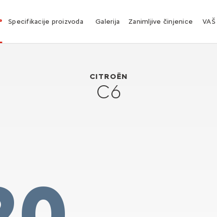
°
Specifikacije proizvoda
Galerija
Zanimljive činjenice
VAŠ
Citroën C6
2005
CITROËN
C6
20