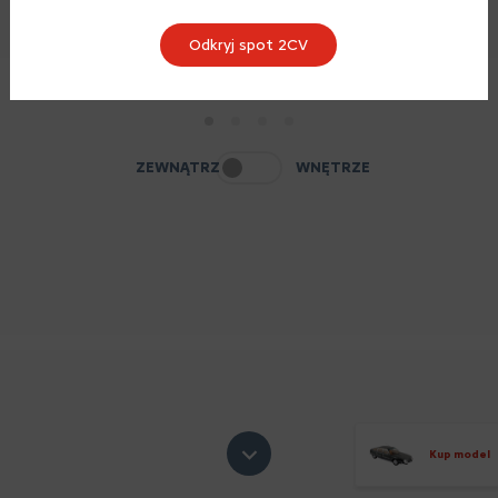
Odkryj spot 2CV
1
2
3
4
ZEWNĄTRZ
WNĘTRZE
Kup model