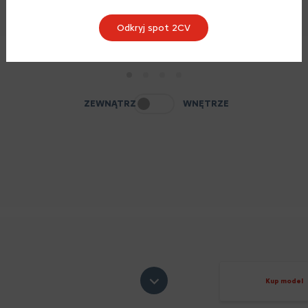
Odkryj spot 2CV
1
2
3
4
ZEWNĄTRZ
WNĘTRZE
Kup model