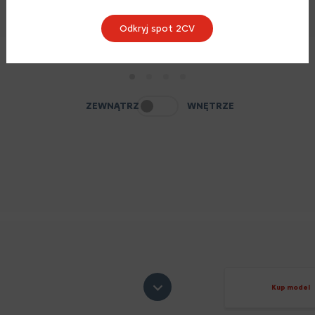
Odkryj spot 2CV
1
2
3
4
ZEWNĄTRZ
WNĘTRZE
Kup model