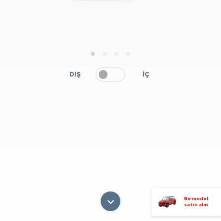
1
2
3
4
DIŞ
İÇ
Bir model
satın alın