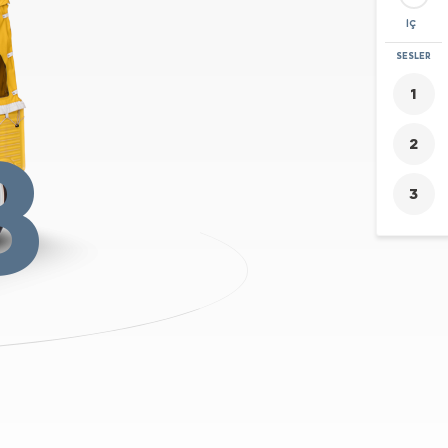
İÇ
YAKINLAŞTIR
SESLER
+
-
8