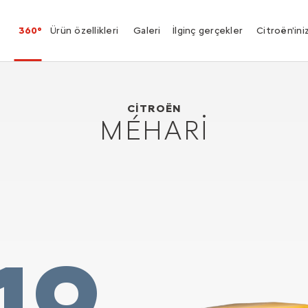
360°
Ürün özellikleri
Galeri
İlginç gerçekler
Citroën'ini
Citroën Méhari
1968
CITROËN
MÉHARI
19