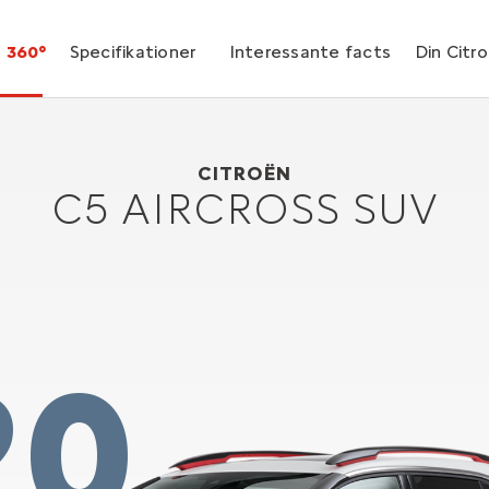
360°
Specifikationer
Interessante facts
Din Citr
Citroën C5 AIRCROSS SUV
2018
CITROËN
C5 AIRCROSS SUV
20