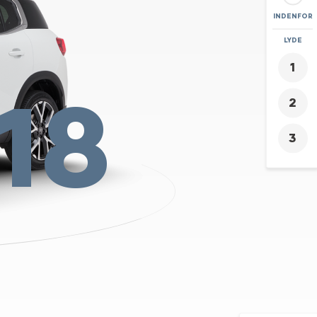
INDENFOR
ZOOM
LYDE
+
18
-