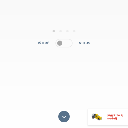
1
2
3
4
IŠORĖ
VIDUS
Įsigykite šį
modelį