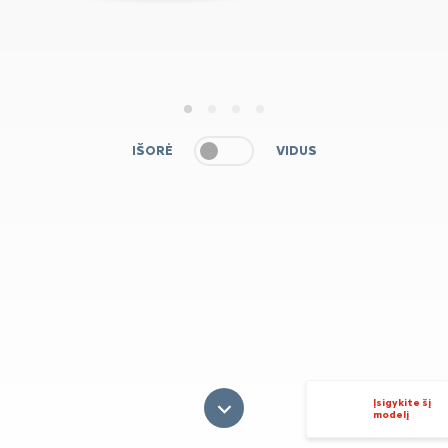
1
2
3
4
IŠORĖ
VIDUS
Įsigykite šį
modelį