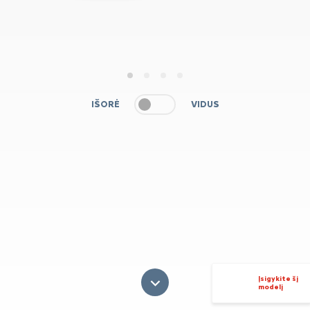
1
2
3
4
IŠORĖ
VIDUS
Įsigykite šį
modelį