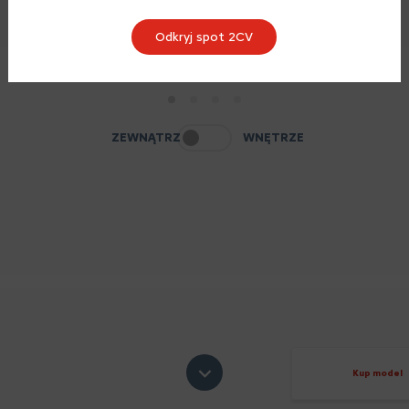
Odkryj spot 2CV
1
2
3
4
ZEWNĄTRZ
WNĘTRZE
Kup model